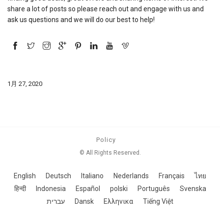
share a lot of posts so please reach out and engage with us and
ask us questions and we will do our best to help!
1月 27, 2020
Policy
© All Rights Reserved.
English
Deutsch
Italiano
Nederlands
Français
ไทย
हिन्दी
Indonesia
Español
polski
Português
Svenska
עברית
Dansk
Ελληνικα
Tiếng Việt