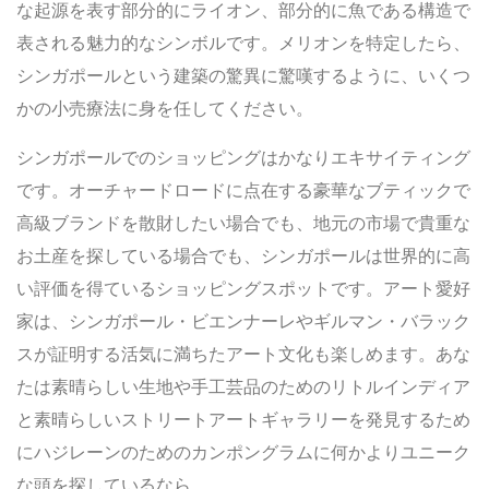
な起源を表す部分的にライオン、部分的に魚である構造で
表される魅力的なシンボルです。メリオンを特定したら、
シンガポールという建築の驚異に驚嘆するように、いくつ
かの小売療法に身を任してください。
シンガポールでのショッピングはかなりエキサイティング
です。オーチャードロードに点在する豪華なブティックで
高級ブランドを散財したい場合でも、地元の市場で貴重な
お土産を探している場合でも、シンガポールは世界的に高
い評価を得ているショッピングスポットです。アート愛好
家は、シンガポール・ビエンナーレやギルマン・バラック
スが証明する活気に満ちたアート文化も楽しめます。あな
たは素晴らしい生地や手工芸品のためのリトルインディア
と素晴らしいストリートアートギャラリーを発見するため
にハジレーンのためのカンポングラムに何かよりユニーク
な頭を探しているなら。