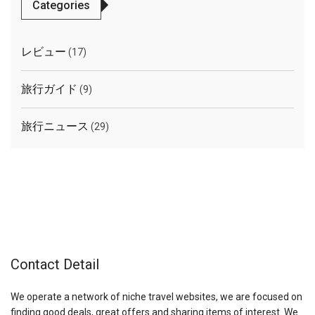
Categories
レビュー
(17)
旅行ガイド
(9)
旅行ニュース
(29)
Contact Detail
We operate a network of niche travel websites, we are focused on
finding good deals, great offers and sharing items of interest. We