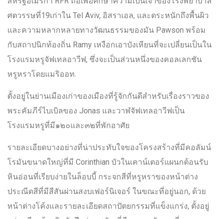
สหรัฐอเมริกา RFR ถือเพื่อศึกษาความเป็นเจ้าของโรงพยาบาล
ศตวรรษที่19เก่าใน Tel Aviv, อิสราเอล, และตระหนักถึงพื้นผิว
และความหลากหลายทางวัฒนธรรมของมัน Pawson พร้อม
กับสถาปนิกท้องถิ่น Ramy เหงือกเอาบังเหียนที่จะเปลี่ยนเป็นใน
โรงแรมหรูจัฟเทลอาวีฟ, ซึ่งจะเป็นส่วนหนึ่งของคอลเลกชัน
หรูหราโดยแมริออท.
ตั้งอยู่ในย่านเมืองเก่าของเมืองที่รู้จักกันดีสำหรับเรื่องราวของ
พระคัมภีร์ไบเบิลของ Jonas และวาฬจัฟเทลอาวีฟเป็น
โรงแรมหรูที่มี๑๒๐และ๓๒ที่พักอาศัย
รายละเอียดบางอย่างที่น่าประทับใจของโครงสร้างที่มีคอลัมน์
โรมันขนาดใหญ่ที่มี Corinthian บัวในเคาน์เตอร์แผนกต้อนรับ
หินอ่อนที่เรียบง่ายในล็อบบี้ กระจกสีที่หรูหราของหน้าต่าง
ประณีตสีที่มีสีสันผ่านสงบเฟอร์นิเจอร์ ในขณะที่อยู่นอก, ด้วย
หน้าต่างโค้งและรายละเอียดสถาปัตยกรรมที่แข็งแกร่ง, ตั้งอยู่