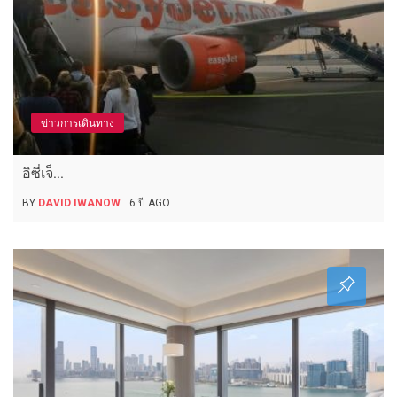
ข่าวการเดินทาง
อิซี่เจ็...
BY
DAVID IWANOW
6 ปี AGO