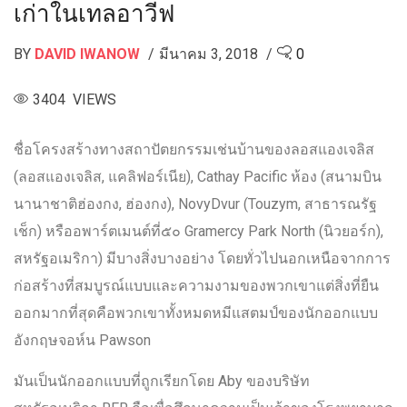
เก่าในเทลอาวีฟ
BY
DAVID IWANOW
มีนาคม 3, 2018
0
3404 VIEWS
ชื่อโครงสร้างทางสถาปัตยกรรมเช่นบ้านของลอสแองเจลิส
(ลอสแองเจลิส, แคลิฟอร์เนีย), Cathay Pacific ห้อง (สนามบิน
นานาชาติฮ่องกง, ฮ่องกง), NovyDvur (Touzym, สาธารณรัฐ
เช็ก) หรืออพาร์ตเมนต์ที่๕๐ Gramercy Park North (นิวยอร์ก),
สหรัฐอเมริกา) มีบางสิ่งบางอย่าง โดยทั่วไปนอกเหนือจากการ
ก่อสร้างที่สมบูรณ์แบบและความงามของพวกเขาแต่สิ่งที่ยืน
ออกมากที่สุดคือพวกเขาทั้งหมดหมีแสตมป์ของนักออกแบบ
อังกฤษจอห์น Pawson
มันเป็นนักออกแบบที่ถูกเรียกโดย Aby ของบริษัท