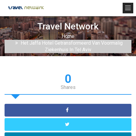
Travel Network
Home
Het Jaffa Hotel Getransformeerd Van Voormalig
Ziekenhuis In Tel Aviv
0
Shares