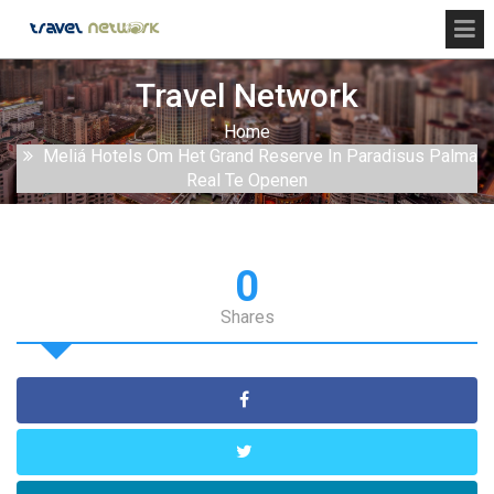
Travel Network
Home
Meliá Hotels Om Het Grand Reserve In Paradisus Palma
Real Te Openen
0
Shares