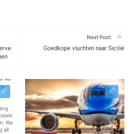
R
P
Next Post:
erve
Goedkope vluchten naar Sicilië
nen