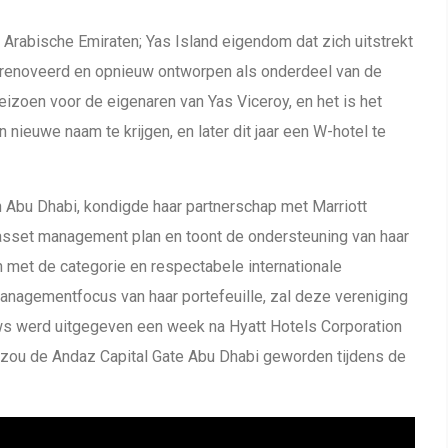
 Arabische Emiraten; Yas Island eigendom dat zich uitstrekt
erenoveerd en opnieuw ontworpen als onderdeel van de
izoen voor de eigenaren van Yas Viceroy, en het is het
 nieuwe naam te krijgen, en later dit jaar een W-hotel te
n Abu Dhabi, kondigde haar partnerschap met Marriott
t asset management plan en toont de ondersteuning van haar
n met de categorie en respectabele internationale
managementfocus van haar portefeuille, zal deze vereniging
euws werd uitgegeven een week na Hyatt Hotels Corporation
 zou de Andaz Capital Gate Abu Dhabi geworden tijdens de