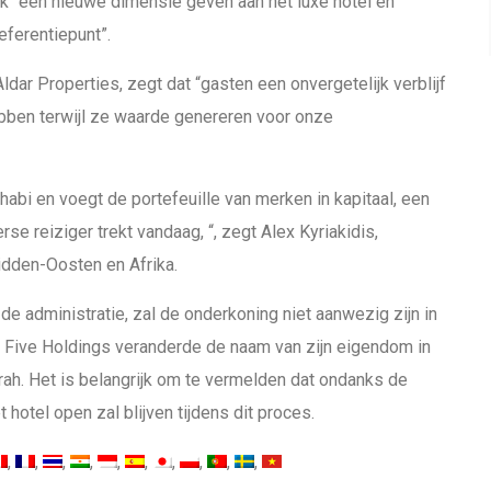
rk “een nieuwe dimensie geven aan het luxe hotel en
eferentiepunt”.
Aldar Properties, zegt dat “gasten een onvergetelijk verblijf
ebben terwijl ze waarde genereren voor onze
habi en voegt de portefeuille van merken in kapitaal, een
e reiziger trekt vandaag, “, zegt Alex Kyriakidis,
idden-Oosten en Afrika.
 de administratie, zal de onderkoning niet aanwezig zijn in
 Five Holdings veranderde de naam van zijn eigendom in
rah. Het is belangrijk om te vermelden dat ondanks de
hotel open zal blijven tijdens dit proces.