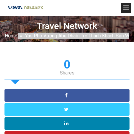
Travel Network
Home
Yas Phó Vương Abu Dhabi Trở Thành Khách Sạn W
0
Shares