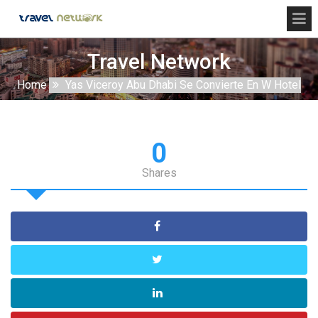
Travel Network
Home
Yas Viceroy Abu Dhabi Se Convierte En W Hotel
0
Shares