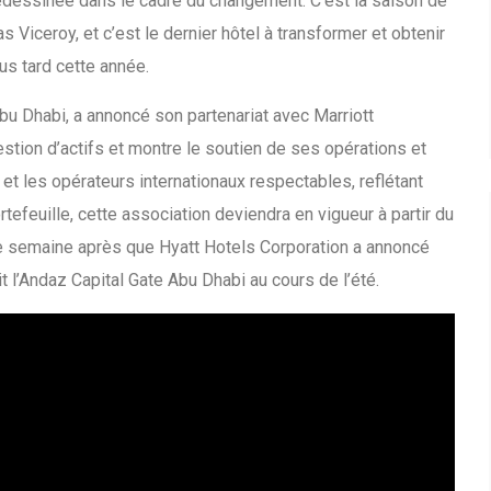
redessinée dans le cadre du changement. C’est la saison de
 Viceroy, et c’est le dernier hôtel à transformer et obtenir
us tard cette année.
u Dhabi, a annoncé son partenariat avec Marriott
estion d’actifs et montre le soutien de ses opérations et
et les opérateurs internationaux respectables, reflétant
rtefeuille, cette association deviendra en vigueur à partir du
une semaine après que Hyatt Hotels Corporation a annoncé
t l’Andaz Capital Gate Abu Dhabi au cours de l’été.