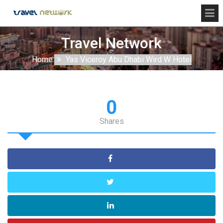
Travel Network
Home
Yas Viceroy Abu Dhabi Wird W Hotel
0
Shares