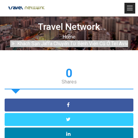
Travel Network
Home
Khách Sạn Jaffa Chuyển Từ Bệnh Viện Cũ Ở Tel Aviv
0
Shares