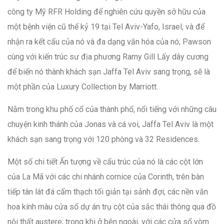
công ty Mỹ RFR Holding để nghiên cứu quyền sở hữu của
một bệnh viện cũ thế kỷ 19 tại Tel Aviv-Yafo, Israel, và để
nhận ra kết cấu của nó và đa dạng văn hóa của nó; Pawson
cùng với kiến trúc sư địa phương Ramy Gill Lấy dây cương
để biến nó thành khách sạn Jaffa Tel Aviv sang trọng, sẽ là
một phần của Luxury Collection by Marriott.
Nằm trong khu phố cổ của thành phố, nổi tiếng với những câu
chuyện kinh thánh của Jonas và cá voi, Jaffa Tel Aviv là một
khách sạn sang trọng với 120 phòng và 32 Residences.
Một số chi tiết Ấn tượng về cấu trúc của nó là các cột lớn
của La Mã với các chi nhánh cornice của Corinth, trên bàn
tiếp tân lát đá cẩm thạch tối giản tại sảnh đợi; các nền văn
hoa kính màu cửa sổ dự án trụ cột của sắc thái thông qua đồ
nội thất austere; trong khi ở bên ngoài, với các cửa sổ vòm