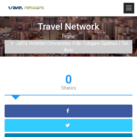
Travel Network
Home
Jaffa Hotellet Omvandlas Från Tidigare Sjukhus I Tel
Aviv
0
Shares