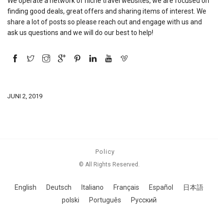
We operate a network of niche travel websites, we are focused on
finding good deals, great offers and sharing items of interest. We
share a lot of posts so please reach out and engage with us and
ask us questions and we will do our best to help!
JUNI 2, 2019
Policy
© All Rights Reserved.
English
Deutsch
Italiano
Français
Español
日本語
polski
Português
Русский