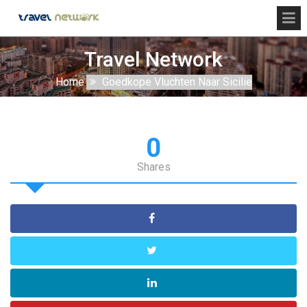
Travel Network
Home
Goedkope Vluchten Naar Sicilië
0
Shares