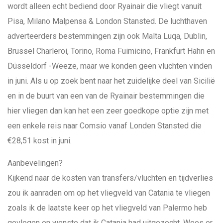
wordt alleen echt bediend door Ryainair die vliegt vanuit
Pisa, Milano Malpensa & London Stansted. De luchthaven
adverteerders bestemmingen zijn ook Malta Luqa, Dublin,
Brussel Charleroi, Torino, Roma Fuimicino, Frankfurt Hahn en
Düsseldorf -Weeze, maar we konden geen vluchten vinden
in juni. Als u op zoek bent naar het zuidelijke deel van Sicilië
en in de buurt van een van de Ryainair bestemmingen die
hier vliegen dan kan het een zeer goedkope optie zijn met
een enkele reis naar Comsio vanaf Londen Stansted die
€28,51 kost in juni.
Aanbevelingen?
Kijkend naar de kosten van transfers/vluchten en tijdverlies
zou ik aanraden om op het vliegveld van Catania te vliegen
zoals ik de laatste keer op het vliegveld van Palermo heb
gevlogen en wenste dat ik Catania had uitgezocht. Wees er