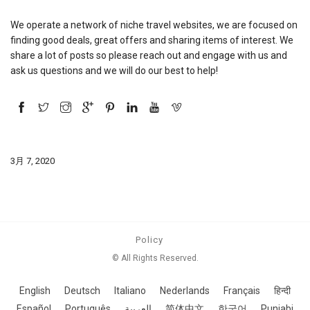
We operate a network of niche travel websites, we are focused on
finding good deals, great offers and sharing items of interest. We
share a lot of posts so please reach out and engage with us and
ask us questions and we will do our best to help!
3月 7, 2020
Policy
© All Rights Reserved.
English
Deutsch
Italiano
Nederlands
Français
हिन्दी
Español
Português
العربية
简体中文
한국어
Punjabi