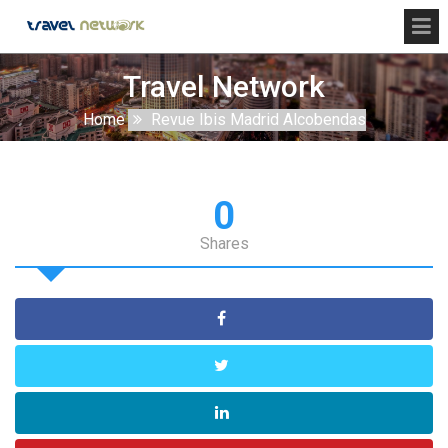
Travel Network
Home
Revue Ibis Madrid Alcobendas
0
Shares