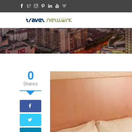
0
Shares