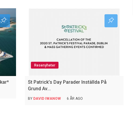
Resenyheter
nkar*
St Patrick’s Day Parader Inställda På
Grund Av...
BY
DAVID IWANOW
6 ÅR AGO