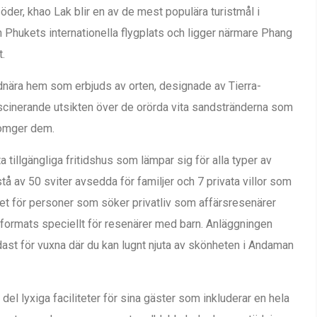
der, khao Lak blir en av de mest populära turistmål i
n Phukets internationella flygplats och ligger närmare Phang
t.
nära hem som erbjuds av orten, designade av Tierra-
cinerande utsikten över de orörda vita sandstränderna som
 omger dem.
tillgängliga fritidshus som lämpar sig för alla typer av
å av 50 sviter avsedda för familjer och 7 privata villor som
änhet för personer som söker privatliv som affärsresenärer
tformats speciellt för resenärer med barn. Anläggningen
dast för vuxna där du kan lugnt njuta av skönheten i Andaman
el lyxiga faciliteter för sina gäster som inkluderar en hela