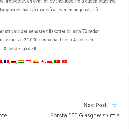
, tre pooler, en gym, en strandklubb, hela dagen städning,
läggningen har två magnifika evenemangshallar för
tt vara det senaste tillskottet till sina 70 redan
r av mer än 21.000 pensionat finns i Asien och
i 33 länder globalt.
R
P
Next Post:
otel
Första 500 Glasgow shuttle