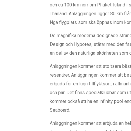
och ca 100 km norr om Phuket Island i sö
Thailand. Anläggningen ligger 80 km frå
Nga flygplats som ska öppnas inom kor
De magnifika moderna designade strand
Design och Hypotes, ståtar med den fas
en del av den naturliga skönheten som
Anläggningen kommer att stoltsera bästa 
resenärer. Anläggningen kommer att best
erbjuds för en lugn tillflyktsort, i allm
och par. Det finns specialklubbar som u
kommer också att ha en infinity pool en
Seaboard.
Anläggningen kommer att erbjuda en hel d