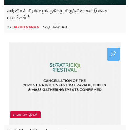
கார்னிவல் கிரஸ் வழங்குகிறது விருந்தினர்கள் இலவச
பானங்கள் *
BY
DAVID IWANOW
6 வருடங்கள் AGO
பயண செய்திகள்