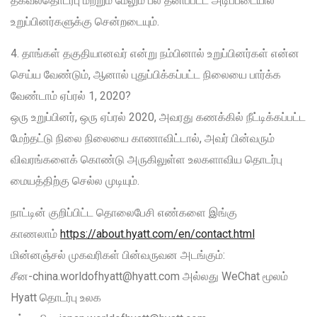
தகவல்தொடர்பு மற்றும் மேலும் பல தனிப்பட்ட அடிப்படையில்
உறுப்பினர்களுக்கு சென்றடையும்.
4. தாங்கள் தகுதியானவர் என்று நம்பினால் உறுப்பினர்கள் என்ன
செய்ய வேண்டும், ஆனால் புதுப்பிக்கப்பட்ட நிலையை பார்க்க
வேண்டாம் ஏப்ரல் 1, 2020?
ஒரு உறுப்பினர், ஒரு ஏப்ரல் 2020, அவரது கணக்கில் நீட்டிக்கப்பட்ட
மேற்தட்டு நிலை நிலையை காணாவிட்டால், அவர் பின்வரும்
விவரங்களைக் கொண்டு அருகிலுள்ள உலகளாவிய தொடர்பு
மையத்திற்கு செல்ல முடியும்.
நாட்டின் குறிப்பிட்ட தொலைபேசி எண்களை இங்கு
காணலாம்
https://about.hyatt.com/en/contact.html
மின்னஞ்சல் முகவரிகள் பின்வருவன அடங்கும்:
சீன-china.worldofhyatt@hyatt.com அல்லது WeChat மூலம்
Hyatt தொடர்பு உலக