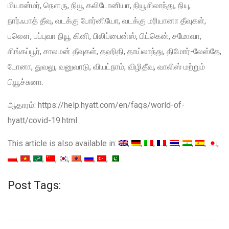
மியான்மர், நௌரு, நியூ கலிடோனியா, நியூசிலாந்து, நியு,
நார்ஃபாத் தீவு, வடக்கு போர்னியோ, வடக்கு மரியானா தீவுகள்,
பலௌ, பப்புவா நியூ கினி, பிலிப்பைன்ஸ், பிட்கென், சமோவா,
சிங்கப்பூர், சாலமன் தீவுகள், தஹிதி, தாய்லாந்து, திமோர்-லேஸ்தே,
டோனா, துவலு, வனுவாடு, வியட்நாம், விழிதீவு, வாலிஸ் மற்றும்
பியூச்சுனா.
ஆதாரம்: https://help.hyatt.com/en/faqs/world-of-
hyatt/covid-19.html
This article is also available in:
Post Tags: