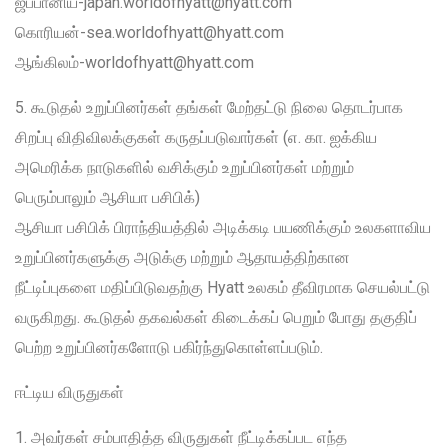
ஜப்பானிய-japan.worldofhyatt@hyatt.com
கொரியன்-sea.worldofhyatt@hyatt.com
ஆங்கிலம்-worldofhyatt@hyatt.com
5. கூடுதல் உறுப்பினர்கள் தங்கள் மேற்தட்டு நிலை தொடர்பாக
சிறப்பு விதிவிலக்குகள் கருதப்படுவார்கள் (எ. கா. ஐக்கிய
அமெரிக்க நாடுகளில் வசிக்கும் உறுப்பினர்கள் மற்றும்
பெரும்பாலும் ஆசியா பசிபிக்)
ஆசியா பசிபிக் பிராந்தியத்தில் அடிக்கடி பயணிக்கும் உலகளாவிய
உறுப்பினர்களுக்கு அடுக்கு மற்றும் ஆதாயத்திற்கான
நீட்டிப்புகளை மதிப்பிடுவதற்கு Hyatt உலகம் தீவிரமாக செயல்பட்டு
வருகிறது. கூடுதல் தகவல்கள் கிடைக்கப் பெறும் போது தகுதிப்
பெற்ற உறுப்பினர்களோடு பகிர்ந்துகொள்ளப்படும்.
ஈட்டிய விருதுகள்
1. அவர்கள் சம்பாதித்த விருதுகள் நீட்டிக்கப்பட எந்த