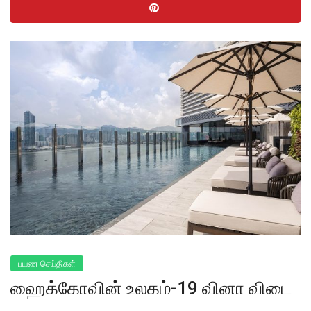
பயண செய்திகள்
ஹைக்கோவின் உலகம்-19 வினா விடை