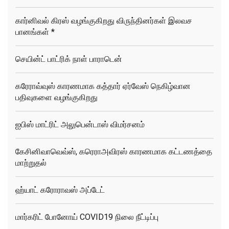
கார்னிவல் கிரஸ் வழங்குகிறது விருந்தினர்கள் இலவச
பானங்கள் *
செயின்ட் பாட்ரிக் நாள் பாராடென்
கரேராவ்வுஸ் காரணமாக கத்தார் ஏர்வேஸ் நெகிழ்வான
பதிவுகளை வழங்குகிறது
ஐபிஸ் மாட்ரிட் அலுபென்டாஸ் விமர்சனம்
கேசினிவாவெவ்ஸ், கரெராஅவிரஸ் காரணமாக கட்டணத்தை
மாற்றுதல்
ஹ்யாட் கரோராவஸ் அப்டேட்
மார்கரிட் போனோய் COVID19 நிலை நீட்டிப்பு