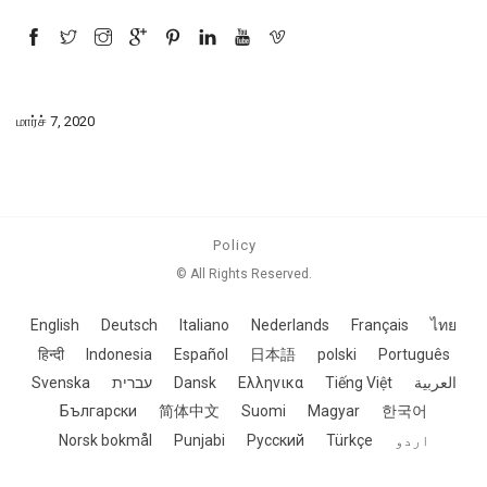
மார்ச் 7, 2020
Policy
© All Rights Reserved.
English
Deutsch
Italiano
Nederlands
Français
ไทย
हिन्दी
Indonesia
Español
日本語
polski
Português
Svenska
עברית
Dansk
Ελληνικα
Tiếng Việt
العربية
Български
简体中文
Suomi
Magyar
한국어
Norsk bokmål
Punjabi
Русский
Türkçe
اردو