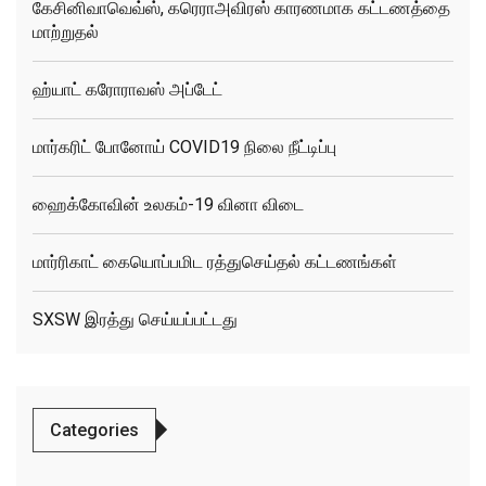
கேசினிவாவெவ்ஸ், கரெராஅவிரஸ் காரணமாக கட்டணத்தை
மாற்றுதல்
ஹ்யாட் கரோராவஸ் அப்டேட்
மார்கரிட் போனோய் COVID19 நிலை நீட்டிப்பு
ஹைக்கோவின் உலகம்-19 வினா விடை
மார்ரிகாட் கையொப்பமிட ரத்துசெய்தல் கட்டணங்கள்
SXSW இரத்து செய்யப்பட்டது
Categories