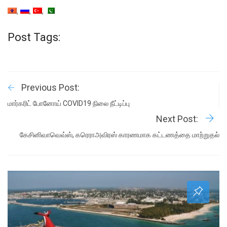
Post Tags:
Previous Post:
மார்கரிட் போனோய் COVID19 நிலை நீட்டிப்பு
Next Post:
கேசினிவாவெவ்ஸ், கரெராஅவிரஸ் காரணமாக கட்டணத்தை மாற்றுதல்