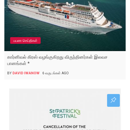
பயண செய்திகள்
கார்னிவல் கிரஸ் வழங்குகிறது விருந்தினர்கள் இலவச
பானங்கள் *
BY
DAVID IWANOW
6 வருடங்கள் AGO