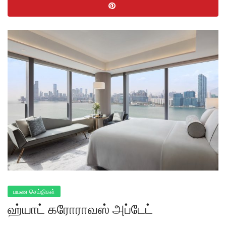
பயண செய்திகள்
ஹ்யாட் கரோராவஸ் அப்டேட்