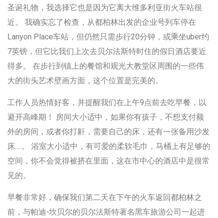
圣诞礼物，我选择它也是因为它离大维多利亚街火车站很
近。 我确实忘了检查，从都柏林出发的企业号列车停在
Lanyon Place车站，但仍然只需步行20分钟，或乘坐uber约
7英镑，但它比我们上次去贝尔法斯特时住的假日酒店要近
得多。 在步行到镇上的餐馆和观光大教堂区周围的一些伟
大的街头艺术壁画方面，这个位置是完美的。
工作人员热情好客，并提醒我们在上午9点前去吃早餐，以
避开高峰期！ 房间大小适中，如果你有孩子，不想支付额
外的房间，或者你打鼾，需要自己的床，还有一张备用沙发
床….。 浴室大小适中，有可爱的柔软毛巾，马桶上有足够的
空间，你不会觉得被挤在里面，这在市中心的酒店中是很常
见的。
早餐非常好，确保我们第二天在下午的火车返回都柏林之
前，与帕迪-坎贝尔的贝尔法斯特著名黑车旅游公司一起进