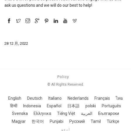
ask us questions and we will do our best to help!
28 12 月, 2022
Policy
© All Rights Reserved.
English
Deutsch
Italiano
Nederlands
Français
ไทย
हिन्दी
Indonesia
Español
日本語
polski
Português
Svenska
Ελληνικα
Tiếng Việt
العربية
Български
Magyar
한국어
Punjabi
Русский
Tamil
Türkçe
اردو