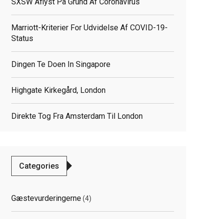
SXSW Aflyst På Grund Af Coronavirus
Marriott-Kriterier For Udvidelse Af COVID-19-
Status
Dingen Te Doen In Singapore
elated
Highgate Kirkegård, London
osts
Direkte Tog Fra Amsterdam Til London
Categories
Gæstevurderingerne
(4)