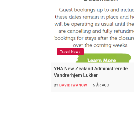
Travel News
YHA New Zealand Administrerede
Vandrerhjem Lukker
BY
DAVID IWANOW
5 ÅR AGO