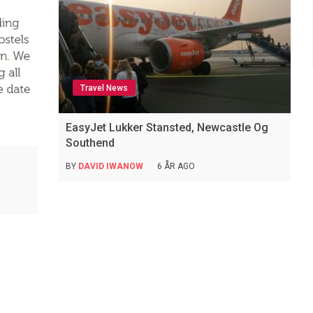
Travel News
EasyJet Lukker Stansted, Newcastle Og
Southend
BY
DAVID IWANOW
6 ÅR AGO