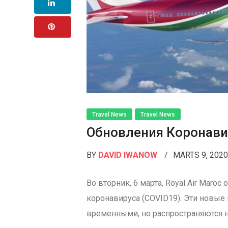
Travel News
Travel News
Обновления Коронавир
BY
DAVID IWANOW
MARTS 9, 202
Во вторник, 6 марта, Royal Air Mar
коронавируса (COVID19). Эти новые
временными, но распространяются н