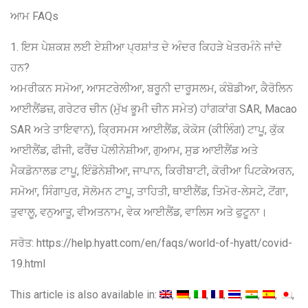
ਆਮ FAQs
1. ਇਸ ਪੇਸ਼ਕਸ਼ ਲਈ ਏਸ਼ੀਆ ਪ੍ਰਸ਼ਾਂਤ ਦੇ ਅੰਦਰ ਕਿਹੜੇ ਖੇਤਰਮੰਨੇ ਜਾਂਦੇ
ਹਨ?
ਅਮਰੀਕਨ ਸਮੋਆ, ਆਸਟਰੇਲੀਆ, ਬਰੂਨੀ ਦਾਰੂਸਲਮ, ਕੰਬੋਡੀਆ, ਕੈਰੋਲਿਨ
ਆਈਲੈਂਡਜ਼, ਗਰੇਟਰ ਚੀਨ (ਮੁੱਖ ਭੂਮੀ ਚੀਨ ਸਮੇਤ) ਹਾਂਗਕਾਂਗ SAR, Macao
SAR ਅਤੇ ਤਾਇਵਾਨ), ਕ੍ਰਿਸਮਸ ਆਈਲੈਂਡ, ਕੋਕੋਸ (ਕੀਲਿੰਗ) ਟਾਪੂ, ਕੁੱਕ
ਆਈਲੈਂਡ, ਫੀਜੀ, ਫਰੈਂਚ ਪੋਲੀਨੇਸ਼ੀਆ, ਗੁਆਮ, ਸੁਡ ਆਈਲੈਂਡ ਅਤੇ
ਮੈਕਡੋਨਾਲਡ ਟਾਪੂ, ਇੰਡੋਨੇਸ਼ੀਆ, ਜਾਪਾਨ, ਕਿਰੀਬਾਟੀ, ਕੋਰੀਆ ਪਿਟਕੇਅਰਨ,
ਸਮੋਆ, ਸਿੰਗਾਪੁਰ, ਸੋਲੋਮਨ ਟਾਪੂ, ਤਾਹਿਤੀ, ਥਾਈਲੈਂਡ, ਤਿਮੋਰ-ਲੇਸਟੇ, ਟੋਂਗਾ,
ਤੁਵਾਲੂ, ਵਨੁਆਤੂ, ਵੀਅਤਨਾਮ, ਵੇਕ ਆਈਲੈਂਡ, ਵਾਲਿਸ ਅਤੇ ਫੁਟੂਨਾ।
ਸਰੋਤ: https://help.hyatt.com/en/faqs/world-of-hyatt/covid-
19.html
This article is also available in: