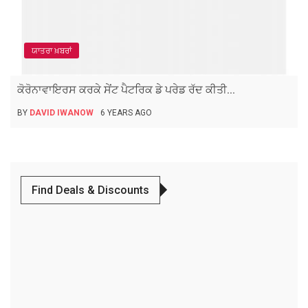
ਯਾਤਰਾ ਖ਼ਬਰਾਂ
ਕੋਰੋਨਾਵਾਇਰਸ ਕਰਕੇ ਸੇਂਟ ਪੈਟਰਿਕ ਡੇ ਪਰੇਡ ਰੱਦ ਕੀਤੀ...
BY
DAVID IWANOW
6 YEARS AGO
Find Deals & Discounts