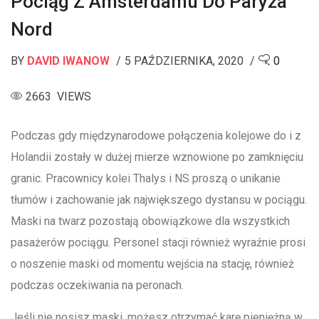
Pociąg Z Amsterdamu Do Paryża
Nord
BY
DAVID IWANOW
5 PAŹDZIERNIKA, 2020
0
2663 VIEWS
Podczas gdy międzynarodowe połączenia kolejowe do i z
Holandii zostały w dużej mierze wznowione po zamknięciu
granic. Pracownicy kolei Thalys i NS proszą o unikanie
tłumów i zachowanie jak największego dystansu w pociągu.
Maski na twarz pozostają obowiązkowe dla wszystkich
pasażerów pociągu. Personel stacji również wyraźnie prosi
o noszenie maski od momentu wejścia na stację, również
podczas oczekiwania na peronach.
Jeśli nie nosisz maski, możesz otrzymać karę pieniężną w