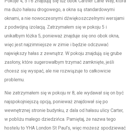
Pokoje 4, 5 i 6 znajdują się tuż obok Cartner Lane Way, która
ma dużo hałasu drogowego, a okna są standardowymi
oknami, a nie nowoczesnymi dźwiękoszczelnymi wersjami
z podwójną izolacją. Zatrzymałem się w pokoju 5 i
unikałbym łóżka 5, ponieważ znajduje się ono obok okna,
więc jest najzimniejsze w zimie i będzie odczuwać
największy hałas z zewnątrz. W pokoju znajdują się grube
zasłony, które sugerowałbym trzymać zamknięte, jeśli
chcesz się wyspać, ale nie rozwiązuje to całkowicie
problemu.
Nie zatrzymałem się w pokoju nr 8, ale wydawał się on być
najspokojniejszą opcją, ponieważ znajdował się po
wewnętrznej stronie budynku, z dala od hałasu ulicy Carter,
w pobliżu małego dziedzińca. Pamiętaj, że nazwa tego
hostelu to YHA London St Paul’s, więc możesz spodziewać