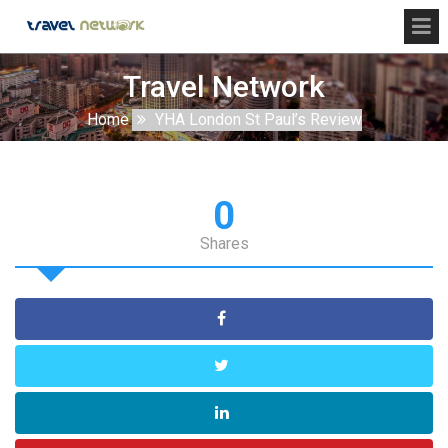
Travel Network
Home
YHA London St Paul’s Review
0
Shares