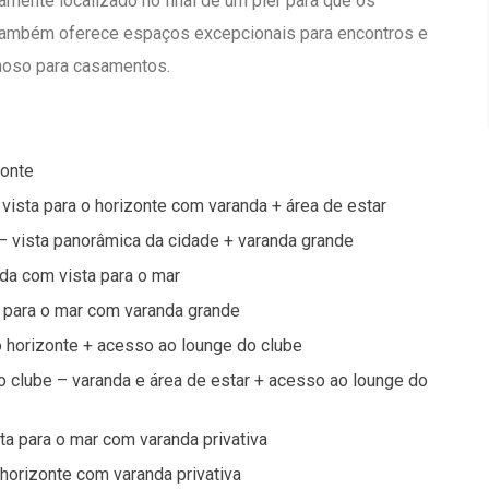
amente localizado no final de um píer para que os
Também oferece espaços excepcionais para encontros e
hoso para casamentos.
zonte
 vista para o horizonte com varanda + área de estar
– vista panorâmica da cidade + varanda grande
nda com vista para o mar
a para o mar com varanda grande
 o horizonte + acesso ao lounge do clube
do clube – varanda e área de estar + acesso ao lounge do
sta para o mar com varanda privativa
o horizonte com varanda privativa