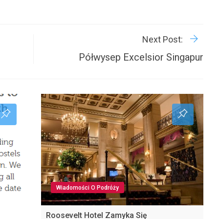
R
P
Next Post:
Półwysep Excelsior Singapur
Wiadomości O Podróży
Roosevelt Hotel Zamyka Się