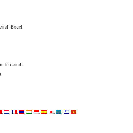
eirah Beach
m Jumeirah
a