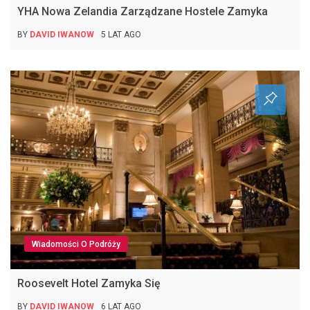
YHA Nowa Zelandia Zarządzane Hostele Zamyka
BY
DAVID IWANOW
5 LAT AGO
Wiadomości O Podróży
Roosevelt Hotel Zamyka Się
BY
DAVID IWANOW
6 LAT AGO