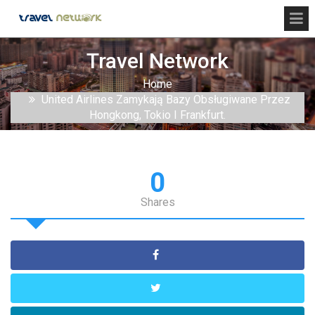
Travel Network
Home
United Airlines Zamykają Bazy Obsługiwane Przez
Hongkong, Tokio I Frankfurt.
0
Shares