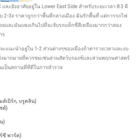
 และยังอาศัยอยู่ใน Lower East Side สําหรับระยะเวลา 8.3 ดี
บ 2-3x ราคาถูกกว่าพื้นที่กลางเมือง ฉันรักพื้นที่ แต่การรถไฟ
ื่อยและมันแพงเกินไปที่จะจับรถแท็กซี่สีเหลืองมากกว่าสอง
การ
อบจะแนะนําอยู่ใน 1-2 ส่วนต่างๆของเมืองถ้าตารางเวลาและงบ
ีสิ่งมากมายที่ควรชมเช่นสวนสัตว์บรองซ์และสวนพฤกษศาสตร์
นเป็นสถานที่ที่ดีในการสํารวจ
มส์เบิร์ก, บรูคลิน)
ซด์)
บน)
์ซี พาร์ค)