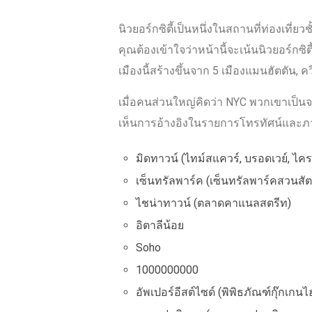
นิวยอร์กซิตี้เป็นหนึ่งในสถานที่ท่องเที่ยวช
คุณต้องเข้าใจว่าหน้านี้จะเน้นนิวยอร์กซิ
เมืองนี้สร้างขึ้นจาก 5 เมืองแมนฮัตตัน, 
เมื่อคนส่วนใหญ่คิดว่า NYC พวกเขาเป็นจ
เห็นการอ้างอิงในรายการโทรทัศน์และภา
มิดทาวน์ (ไทม์สแควร์, บรอดเวย์, ไค
เซ็นทรัลพาร์ค (เซ็นทรัลพาร์คสวนสัตว
ไชน่าทาวน์ (ตลาดคาแนลสตรีท)
อิตาลีน้อย
Soho
1000000000
อัพเปอร์อีสต์ไซด์ (พิพิธภัณฑ์กุ๊กเกนไ