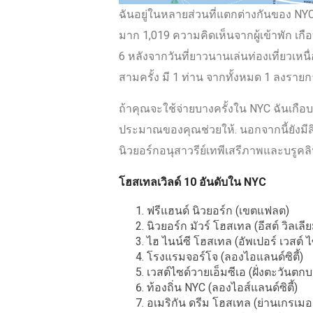
ฉันอยู่ในหลายส่วนที่แตกต่างกันของ NYC
มาก 1,019 ความคิดเห็นจากผู้เข้าพัก เกือ
6 หลังจากวันที่ยาวนานเล่นท่องเที่ยวเหน
สามครั้ง มี 1 ท่าน จากทั้งหมด 1 ลงราย
ถ้าคุณจะใช้จ่ายบางครั้งใน NYC ฉันเกื
ประมาณของคุณช่วยให้. นอกจากนี้ยังม
นิวยอร์กอนุสาวรีย์เทพีเสรีภาพและบรูคลิ
โฮสเทลเวิลด์ 10 อันดับใน NYC
ฟรีแฮนด์ นิวยอร์ก (เขตแฟลต)
นิวยอร์ก มัวร์ โฮสเทล (อีสต์ วิลเลีย
ไฮ ไนน์ซี โฮสเทล (อัพเปอร์ เวสต์ ไ
โรงแรมจอร์โจ (ลองไอแลนด์ซิตี้)
เวสต์ไซด์วายเอ็มซีเอ (ฝั่งตะวันตก
ท้องถิ่น NYC (ลองไอส์แลนด์ซิตี้)
อเมริกัน ดรีม โฮสเทล (ย่านเกรเมอร