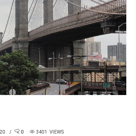
020
0
3401 VIEWS