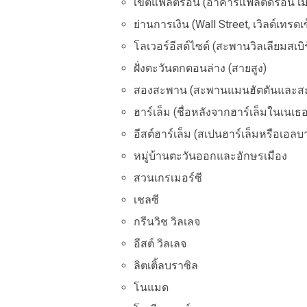
เขตแฟลติรอน (อาคารแฟลตดิรอน เมด
ย่านการเงิน (Wall Street, เวิลด์เทรด
โลเวอร์อีสต์ไซด์ (สะพานวิลเลียมสเบิร
ฝั่งตะวันตกตอนล่าง (สายสูง)
สองสะพาน (สะพานแมนฮัตตันและสะ
ฮาร์เล็ม (ชื่อหลังจากฮาร์เล็มในเนเธ
อีสต์ฮาร์เล็ม (สเปนฮาร์เล็มหรือเอลบา
หมู่บ้านตะวันออกและอักษรเมือง
สวนเกรเมอร์ซี
เชลซี
กรีนวิช วิลเลจ
อีสต์ วิลเลจ
ลิตเติ้ลบราซิล
โนแมด