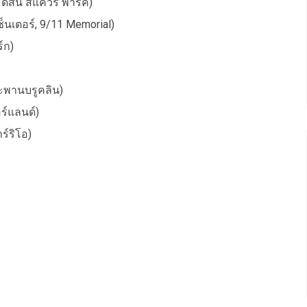
ิสัน สแควร์ พาร์ค)
เซ็นเตอร์, 9/11 Memorial)
์ก)
พานบรูคลิน)
อร์แลนด์)
ร์ริโอ)