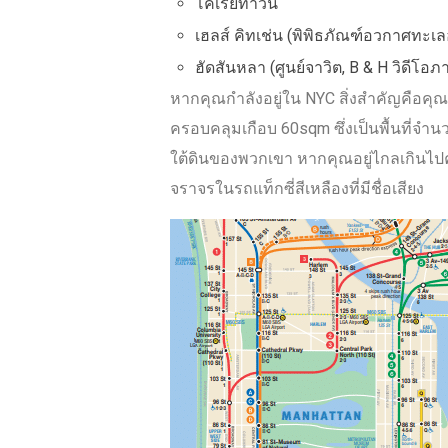
โคเรียทาวน์
เฮลส์ คิทเช่น (พิพิธภัณฑ์อวกาศท
ฮัดสันหลา (ศูนย์จาวิต, B & H วิดีโอภ
หากคุณกําลังอยู่ใน NYC สิ่งสําคัญคือคุณ
ครอบคลุมเกือบ 60sqm ซึ่งเป็นพื้นที่
ใต้ดินของพวกเขา หากคุณอยู่ไกลเกินไป
จราจรในรถแท็กซี่สีเหลืองที่มีชื่อเสียง