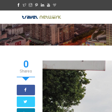
0
Shares