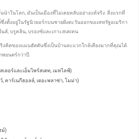
ั้นนําในโลก, มันเป็นเมืองที่ไม่เคยหลับอย่างแท้จริง. สิ่งแรกที่
ตี้ซึ่งตั้งอยู่ในรัฐนิวยอร์กบนชายฝั่งตะวันออกของสหรัฐอเมริกา
ควีนส์, บรูคลิน, บรองซ์และเกาะสเตเทน
ริงคิดของแมนฮัตตันซึ่งเป็นบ้านละแวกใกล้เคียงมากที่คุณได้
พยนตร์กว่าปี.
รสเลอร์และเอ็มไพร์สเตท, เมทไลฟ์)
์, คาร์เนกีฮอลล์, เดอะพลาซ่า, โมม่า)
ฮม์)