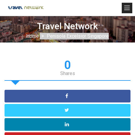
Travel Network
Home
Penisola Excelsior Singapore
0
Shares