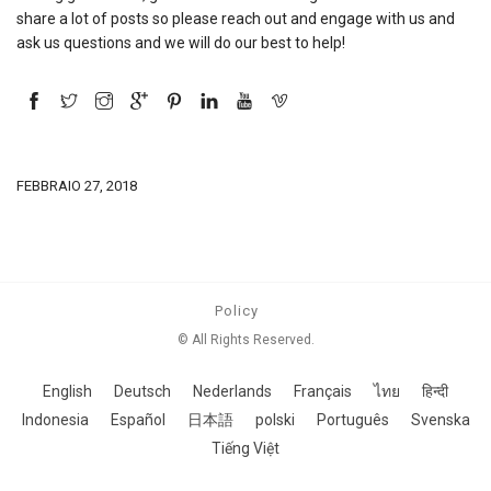
share a lot of posts so please reach out and engage with us and
ask us questions and we will do our best to help!
FEBBRAIO 27, 2018
Policy
© All Rights Reserved.
English
Deutsch
Nederlands
Français
ไทย
हिन्दी
Indonesia
Español
日本語
polski
Português
Svenska
Tiếng Việt