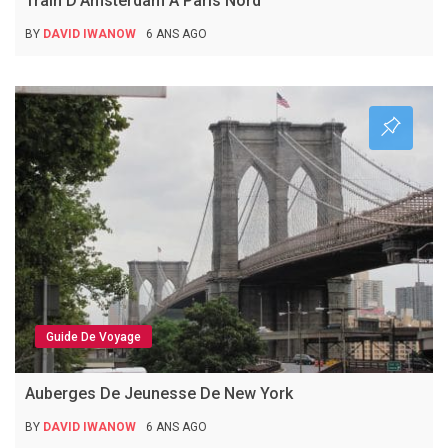
Train D’Amsterdam À Paris Nord
BY
DAVID IWANOW
6 ANS AGO
Guide De Voyage
Auberges De Jeunesse De New York
BY
DAVID IWANOW
6 ANS AGO