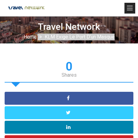
Travel Network
Home
KLM Exige Le Port D’un Masque
0
Shares