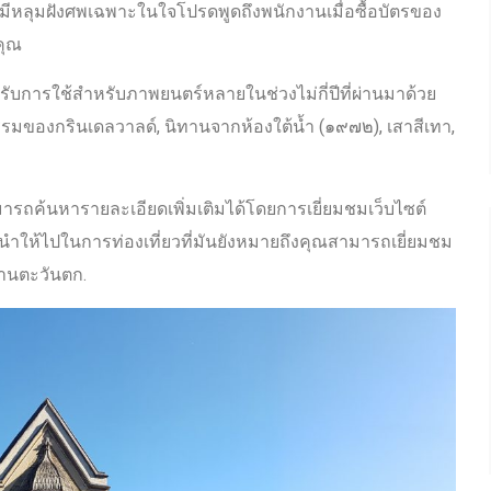
ณมีหลุมฝังศพเฉพาะในใจโปรดพูดถึงพนักงานเมื่อซื้อบัตรของ
คุณ
รับการใช้สำหรับภาพยนตร์หลายในช่วงไม่กี่ปีที่ผ่านมาด้วย
กรรมของกรินเดลวาลด์, นิทานจากห้องใต้น้ำ (๑๙๗๒), เสาสีเทา,
มารถค้นหารายละเอียดเพิ่มเติมได้โดยการเยี่ยมชมเว็บไซต์
ให้ไปในการท่องเที่ยวที่มันยังหมายถึงคุณสามารถเยี่ยมชม
สานตะวันตก.