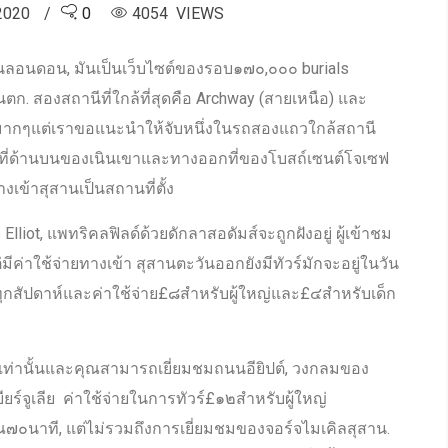
 2020
0
4054 VIEWS
ในลอนดอน, มันเป็นเว็บไซต์ของรอบ๑๗๐,๐๐๐ burials
. สองสถานีที่ใกล้ที่สุดคือ Archway (สายเหนือ) และ
มากๆแต่เราขอแนะนำให้จับหนึ่งในรถสองแถวใกล้สถานี
ที่ด้านบนของเนินเขาและทางออกที่ของโบสถ์เซนต์โจเซฟ
งเข้าสุสานเป็นสถานที่ตั้ง
Elliot, แพทริคลฟิลด์ด้วยดักลาสอดัมส์จะถูกฝังอยู่ ผู้เข้าชม
มีค่าใช้จ่ายทางเข้า สุสานตะวันออกยังมีทัวร์มักจะอยู่ในวัน
านทุกสัปดาห์และค่าใช้จ่าย£๘สำหรับผู้ใหญ่และ£๔สำหรับเด็ก
เท่านั้นและคุณสามารถเยี่ยมชมถนนอียิปต์, วงกลมของ
ร์จูเลีย ค่าใช้จ่ายในการทัวร์£๑๒สำหรับผู้ใหญ่
นาที, แต่ไม่รวมถึงการเยี่ยมชมของจอร์จไมเคิลสุสาน.