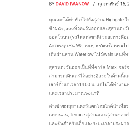
BY
DAVID IWANOW
กุมภาพันธ์ 16,
คุณเคยได้ทำทัวร์ไปยังสุสาน Highgate 
ข้าม๕๓,๐๐๐ทั่วตะวันออกและสุสานตะวันตก
ฮอลโลบน (รถไฟแห่งชาติ) ระยะทางคือ
Archway เช่น W5, ๒๑๐, ๑๔๓หรือ๒๗๑ไป
เดินผ่านสวน Waterlow ไป Swain เลนที่ทา
สุสานตะวันออกเป็นที่ที่คาร์ล Marx, จอร์จ 
สามารถเดินเตร่ได้อย่างอิสระในด้านนี้แต่
เสาร์ตั้งแต่เวลา14.00 น. แต่ไม่ได้ทำง
และเวลาประมาณ๖๐นาที
ค่าเข้าชมสุสานตะวันตกโดยไกด์นำเที่ยว
เลบานอน, Terrace สุสานและสุสานของเบีย
และ£๖สำหรับเด็กและระยะเวลาประมาณ๗๐