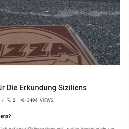
ür Die Erkundung Siziliens
0
3494 VIEWS
iens?