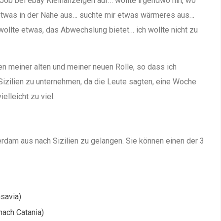
 Job bei ebay Kleinanzeigen auf… wollte irgendwo hin, wo
etwas in der Nähe aus… suchte mir etwas wärmeres aus…
wollte etwas, das Abwechslung bietet… ich wollte nicht zu
hen meiner alten und meiner neuen Rolle, so dass ich
Sizilien zu unternehmen, da die Leute sagten, eine Woche
elleicht zu viel.
erdam aus nach Sizilien zu gelangen. Sie können einen der 3
nsavia)
nach Catania)