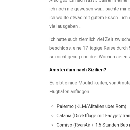
Also gab ich nach fast 3 Jahren meinen
ich noch nie gewesen war… suchte mir 
ich wollte etwas mit gutem Essen… ich 
viel ausgeben…
Ich hatte auch ziemlich viel Zeit zwisc
beschloss, eine 17-tägige Reise durch 
sei nicht genug und drei Wochen seien vi
Amsterdam nach Sizilien?
Es gibt einige Möglichkeiten, von Amst
Flughäfen anfliegen
Palermo (KLM/Alitalien über Rom)
Catania (Direktflüge mit Easyjet/Tra
Comiso (RyanAir + 1,5 Stunden Bus 