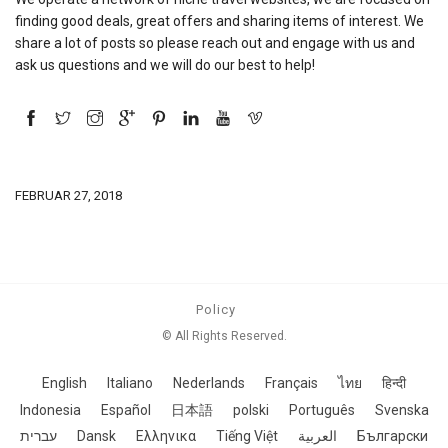
finding good deals, great offers and sharing items of interest. We
share a lot of posts so please reach out and engage with us and
ask us questions and we will do our best to help!
FEBRUAR 27, 2018
Policy
© All Rights Reserved.
English
Italiano
Nederlands
Français
ไทย
हिन्दी
Indonesia
Español
日本語
polski
Português
Svenska
עברית
Dansk
Ελληνικα
Tiếng Việt
العربية
Български