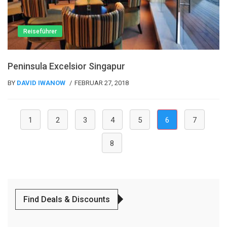
Reiseführer
Peninsula Excelsior Singapur
BY
DAVID IWANOW
FEBRUAR 27, 2018
(current)
1
2
3
4
5
6
7
8
Find Deals & Discounts