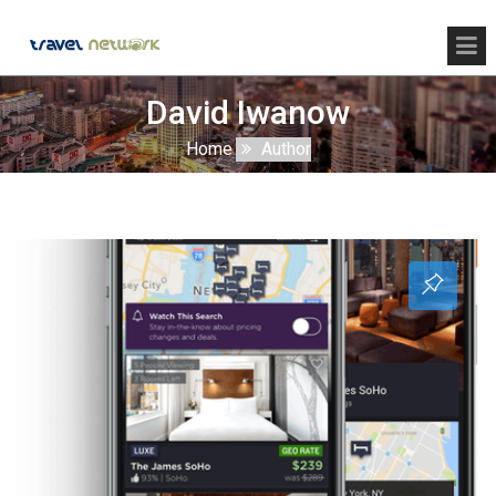
David Iwanow
Home
Author